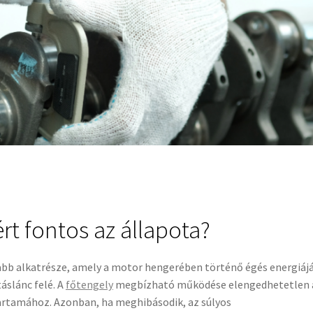
ért fontos az állapota?
bb alkatrésze, amely a motor hengerében történő égés energiáj
áslánc felé. A
főtengely
megbízható működése elengedhetetlen 
artamához. Azonban, ha meghibásodik, az súlyos