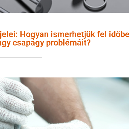
elei: Hogyan ismerhetjük fel időb
agy csapágy problémáit?