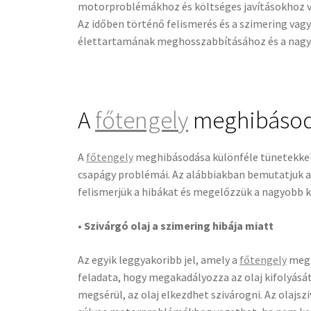
motorproblémákhoz és költséges javításokhoz v
Az időben történő felismerés és a szimering vag
élettartamának meghosszabbításához és a nag
A
főtengely
meghibásodá
A
főtengely
meghibásodása különféle tünetekkel 
csapágy problémái. Az alábbiakban bemutatjuk a 
felismerjük a hibákat és megelőzzük a nagyobb 
• Szivárgó olaj a szimering hibája miatt
Az egyik leggyakoribb jel, amely a
főtengely
meghi
feladata, hogy megakadályozza az olaj kifolyásá
megsérül, az olaj elkezdhet szivárogni. Az olajsz