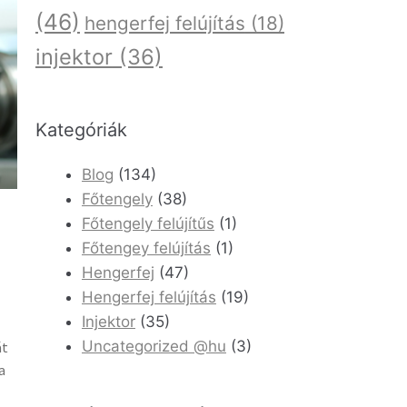
(46)
hengerfej felújítás
(18)
injektor
(36)
Kategóriák
Blog
(134)
Főtengely
(38)
Főtengely felújítűs
(1)
Főtengey felújítás
(1)
Hengerfej
(47)
Hengerfej felújítás
(19)
Injektor
(35)
Uncategorized @hu
(3)
át
a