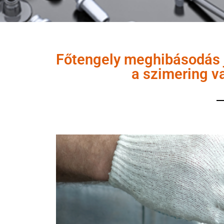
Főtengely meghibásodás j
a szimering v