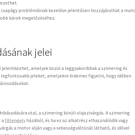
ezethet.
y csapágy problémáinak kezelése jelentősen hozzájárulhat a mot
yobb károk megelőzéséhez.
sának jelei
jelentkezhet, amelyek közül a leggyakoribbak a szimering és
legfontosabb jeleket, amelyekre érdemes figyelni, hogy időben
károsodásokat.
básodására utal, a szimering körüli olajszivárgás. A szimering
t a
főtengely
házából, és ha ez az alkatrész elhasználódik vagy
ivárgás a motor alján vagy a sebességváltónál látható, és idővel