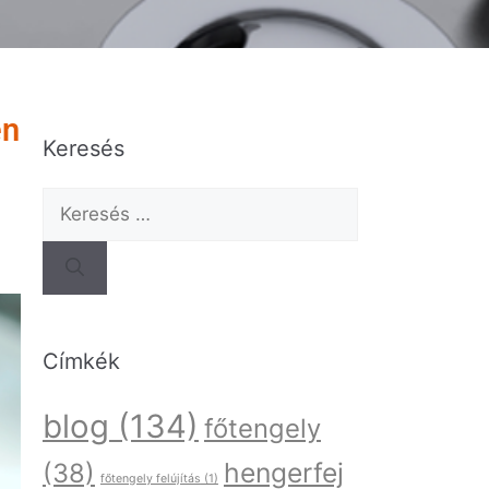
en
Keresés
Címkék
blog
(134)
főtengely
hengerfej
(38)
főtengely felújítás
(1)