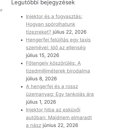
Legutóbbi bejegyzések
or
Injektor és a fogyasztás:
Hogyan spórolhatunk
tízezreket?
július 22, 2026
Hengerfej felújítás egy taxis
szemével: Idő az ellenség
július 15, 2026
Főtengely köszörülés: A
tizedmilliméterek birodalma
július 8, 2026
A hengerfej és a rossz
üzemanyag: Egy tankolás ára
július 1, 2026
Injektor hiba az esküvői
autóban: Majdnem elmaradt
a nász
június 22, 2026