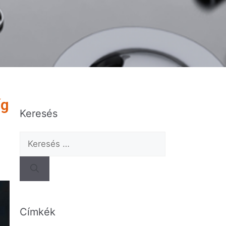
íg
Keresés
Címkék