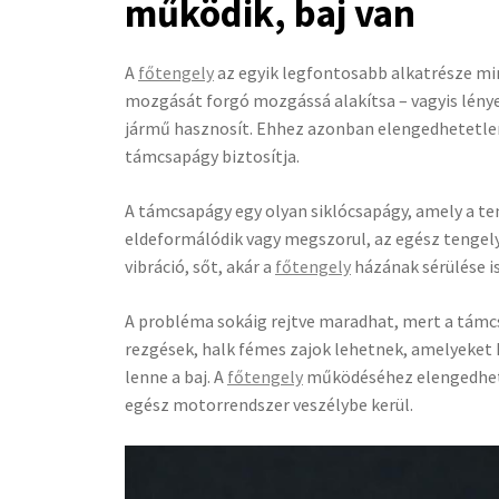
működik, baj van
A
főtengely
az egyik legfontosabb alkatrésze mi
mozgását forgó mozgássá alakítsa – vagyis lény
jármű hasznosít. Ehhez azonban elengedhetetlen,
támcsapágy biztosítja.
A támcsapágy egy olyan siklócsapágy, amely a te
eldeformálódik vagy megszorul, az egész tengely
vibráció, sőt, akár a
főtengely
házának sérülése i
A probléma sokáig rejtve maradhat, mert a támc
rezgések, halk fémes zajok lehetnek, amelyeket
lenne a baj. A
főtengely
működéséhez elengedhete
egész motorrendszer veszélybe kerül.