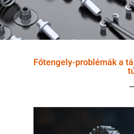
Főtengely-problémák a t
t