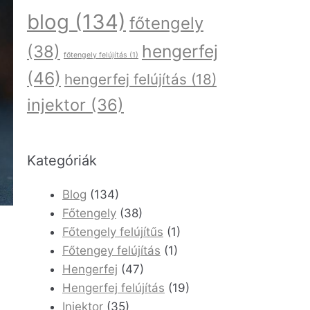
blog
(134)
főtengely
hengerfej
(38)
főtengely felújítás
(1)
(46)
hengerfej felújítás
(18)
injektor
(36)
Kategóriák
Blog
(134)
Főtengely
(38)
Főtengely felújítűs
(1)
Főtengey felújítás
(1)
Hengerfej
(47)
Hengerfej felújítás
(19)
Injektor
(35)