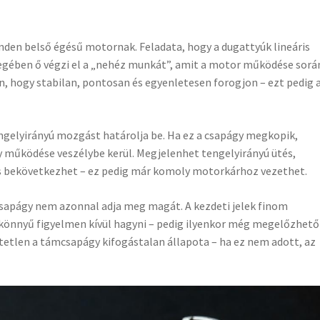
nden belső égésű motornak. Feladata, hogy a dugattyúk lineáris
egében ő végzi el a „nehéz munkát”, amit a motor működése sorá
 hogy stabilan, pontosan és egyenletesen forogjon – ezt pedig 
ngelyirányú mozgást határolja be. Ha ez a csapágy megkopik,
 működése veszélybe kerül. Megjelenhet tengelyirányú ütés,
s bekövetkezhet – ez pedig már komoly motorkárhoz vezethet.
sapágy nem azonnal adja meg magát. A kezdeti jelek finom
 könnyű figyelmen kívül hagyni – pedig ilyenkor még megelőzhető
tlen a támcsapágy kifogástalan állapota – ha ez nem adott, az