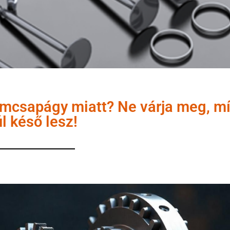
ámcsapágy miatt? Ne várja meg, m
úl késő lesz!