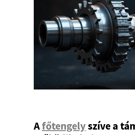
A
főtengely
szíve a tá