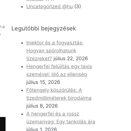
Uncategorized @hu
(3)
n a
Legutóbbi bejegyzések
a
Injektor és a fogyasztás:
Hogyan spórolhatunk
tízezreket?
július 22, 2026
Hengerfej felújítás egy taxis
szemével: Idő az ellenség
július 15, 2026
Főtengely köszörülés: A
tizedmilliméterek birodalma
július 8, 2026
A hengerfej és a rossz
üzemanyag: Egy tankolás ára
július 1, 2026