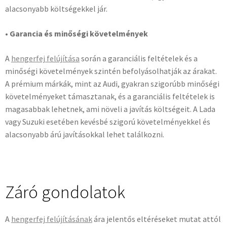
alacsonyabb költségekkel jár.
• Garancia és minőségi követelmények
A
hengerfej felújítása
során a garanciális feltételek és a
minőségi követelmények szintén befolyásolhatják az árakat.
A prémium márkák, mint az Audi, gyakran szigorúbb minőségi
követelményeket támasztanak, és a garanciális feltételek is
magasabbak lehetnek, ami növeli a javítás költségeit. A Lada
vagy Suzuki esetében kevésbé szigorú követelményekkel és
alacsonyabb árú javításokkal lehet találkozni.
Záró gondolatok
A
hengerfej felújításának
ára jelentős eltéréseket mutat attól