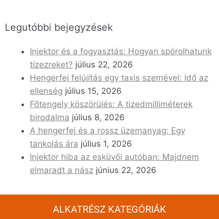
Legutóbbi bejegyzések
Injektor és a fogyasztás: Hogyan spórolhatunk
tízezreket?
július 22, 2026
Hengerfej felújítás egy taxis szemével: Idő az
ellenség
július 15, 2026
Főtengely köszörülés: A tizedmilliméterek
birodalma
július 8, 2026
A hengerfej és a rossz üzemanyag: Egy
tankolás ára
július 1, 2026
Injektor hiba az esküvői autóban: Majdnem
elmaradt a nász
június 22, 2026
ALKATRÉSZ KATEGÓRIÁK