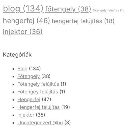
blog
(134)
főtengely
(38)
főtengely felújítás
(1)
hengerfej
(46)
hengerfej felújítás
(18)
injektor
(36)
Kategóriák
Blog
(134)
Főtengely
(38)
Főtengely felújítűs
(1)
Főtengey felújítás
(1)
Hengerfej
(47)
Hengerfej felújítás
(19)
Injektor
(35)
Uncategorized @hu
(3)