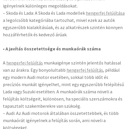
igényelnek különleges megoldásokat.
– Skoda és Lada: A Skoda és Lada modellek
hengerfej felújítása
a legolcsóbb kategóriába tartozhat, mivel ezek az autók
egyszerűbb kialakításúak, és az alkatrészek szintén könnyen
hozzáférhetők és kedvező árúak.
• A javítás összetettsége és munkaórák száma
A
hengerfej felújítás
munkaigénye szintén jelentős hatással
van az árakra. Egy bonyolultabb
hengerfej felújítás
, például
egy modern Audi motor esetében, sokkal több időt és
precíziós munkát igényelhet, mint egy egyszerűbb felépítésű
Lada vagy Suzuki esetében. A munkaórák száma növeli a
felújítás költségeit, különösen, ha speciális szerszámokra és
tapasztalt szakemberekre van szükség.
– Audi: Az Audi motorok általában összetettebbek, és több
munkaórát igényelnek a felújítás során, ami növeli a
költségeket.