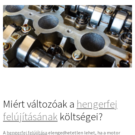
Miért változóak a
hengerfej
felújításának
költségei?
A
hengerfej felújítása
elengedhetetlen lehet, ha a motor