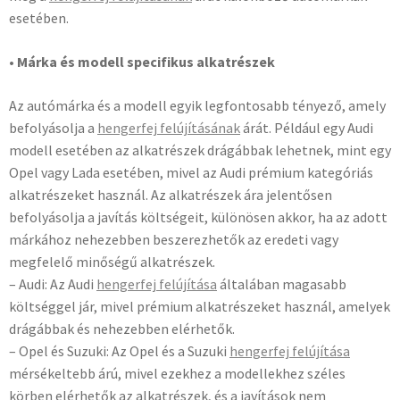
esetében.
• Márka és modell specifikus alkatrészek
Az autómárka és a modell egyik legfontosabb tényező, amely
befolyásolja a
hengerfej felújításának
árát. Például egy Audi
modell esetében az alkatrészek drágábbak lehetnek, mint egy
Opel vagy Lada esetében, mivel az Audi prémium kategóriás
alkatrészeket használ. Az alkatrészek ára jelentősen
befolyásolja a javítás költségeit, különösen akkor, ha az adott
márkához nehezebben beszerezhetők az eredeti vagy
megfelelő minőségű alkatrészek.
– Audi: Az Audi
hengerfej felújítása
általában magasabb
költséggel jár, mivel prémium alkatrészeket használ, amelyek
drágábbak és nehezebben elérhetők.
– Opel és Suzuki: Az Opel és a Suzuki
hengerfej felújítása
mérsékeltebb árú, mivel ezekhez a modellekhez széles
körben elérhetők az alkatrészek, és a javítások nem