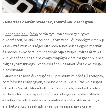
• Alkatrész cserék: Szelepek, tömítések, csapágyak
A
hengerfej felújítása
során gyakran szükséges egyes
alkatrészek, például szelepek, tömítések és csapágyak cseréje.
Az alkatrészek költségei eltérőek lehetnek az egyes márkák
és modellek között, ami befolyásolja a teljes javítás árát. Az
Audi esetében a szelepek vagy csapágyak ára magasabb lehet,
míg egy Suzuki vagy Skoda esetében az alkatrészek költsége
alacsonyabb.
– Audi: Magasabb árkategóriájú, prémium minőségű szelepek,
tömítések és csapágyak, amelyek növelik a javítás költségeit.
– Opel és Suzuki: Mérsékelt árú alkatrészek, amelyek széles
körben elérhetők, így a felújítási költségek is kedvezőbbek.
– Lada és Skoda: Ezekhez a modellekhez olcsóbb és könnyen
elérhető alkatrészek állnak rendelkezésre, így a csere