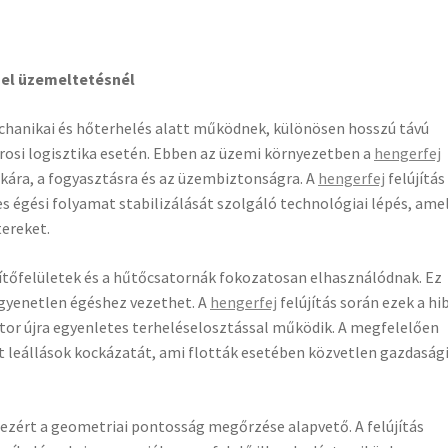
ízel üzemeltetésnél
hanikai és hőterhelés alatt működnek, különösen hosszú távú
árosi logisztika esetén. Ebben az üzemi környezetben a
hengerfej
kára, a fogyasztásra és az üzembiztonságra. A
hengerfej
felújítás
s égési folyamat stabilizálását szolgáló technológiai lépés, ame
tereket.
ítőfelületek és a hűtőcsatornák fokozatosan elhasználódnak. Ez
gyenetlen égéshez vezethet. A
hengerfej
felújítás során ezek a hi
tor újra egyenletes terheléselosztással működik. A megfelelően
 leállások kockázatát, ami flották esetében közvetlen gazdaság
ezért a geometriai pontosság megőrzése alapvető. A felújítás