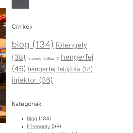
Címkék
blog
(134)
főtengely
hengerfej
(38)
főtengely felújítás
(1)
(46)
hengerfej felújítás
(18)
injektor
(36)
Kategóriák
Blog
(134)
Főtengely
(38)