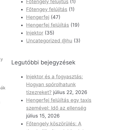
Főtengely felújítűs
(1)
Főtengey felújítás
(1)
Hengerfej
(47)
Hengerfej felújítás
(19)
Injektor
(35)
Uncategorized @hu
(3)
ly
Legutóbbi bejegyzések
Injektor és a fogyasztás:
Hogyan spórolhatunk
bák
tízezreket?
július 22, 2026
Hengerfej felújítás egy taxis
i
szemével: Idő az ellenség
július 15, 2026
Főtengely köszörülés: A