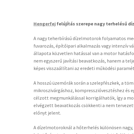
Hengerfej
felújítás szerepe nagy terhelésű d
A nagy teherbírású dízelmotorok folyamatos mec
fuvarozás, építőipari alkalmazás vagy intenzív v
állapota közvetlen hatással van a motor hatásfo
nem egyszerű javítási beavatkozás, hanem a telje
képes visszaállítani az eredeti működési paramé
A hosszú üzemórák során a szelepfészkek, a töm
mikroszivárgáshoz, kompresszióvesztéshez és e
célzott megmunkálással korrigálhatók, így a mo
elvégzett beavatkozás csökkenti a nem tervezett
előnyt jelent.
A dízelmotoroknál a hőterhelés különösen nagy, 