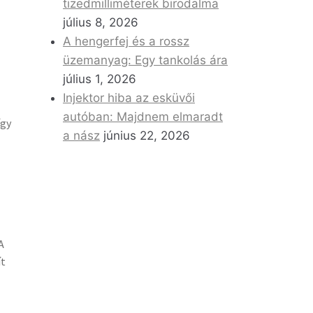
tizedmilliméterek birodalma
július 8, 2026
A hengerfej és a rossz
üzemanyag: Egy tankolás ára
július 1, 2026
Injektor hiba az esküvői
autóban: Majdnem elmaradt
így
a nász
június 22, 2026
A
ít