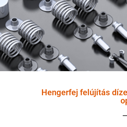
Hengerfej felújítás díz
o