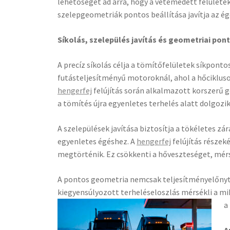
lehetőséget ad arra, hogy a vetemedett felületek
szelepgeometriák pontos beállítása javítja az é
Síkolás, szelepülés javítás és geometriai po
A precíz síkolás célja a tömítőfelületek síkpont
futásteljesítményű motoroknál, ahol a hőcikluso
hengerfej
felújítás során alkalmazott korszerű 
a tömítés újra egyenletes terhelés alatt dolgozik
A szelepülések javítása biztosítja a tökéletes z
egyenletes égéshez. A
hengerfej
felújítás részeké
megtörténik. Ez csökkenti a hőveszteséget, mérs
A pontos geometria nemcsak teljesítményelőnyt
kiegyensúlyozott terheléseloszlás mérsékli a mi
a