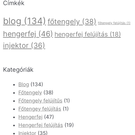
Címkék
blog
(134)
főtengely
(38)
főtengely felújítás
(1)
hengerfej
(46)
hengerfej felújítás
(18)
injektor
(36)
Kategóriák
Blog
(134)
Főtengely
(38)
Főtengely felújítűs
(1)
Főtengey felújítás
(1)
Hengerfej
(47)
Hengerfej felújítás
(19)
Injektor
(35)