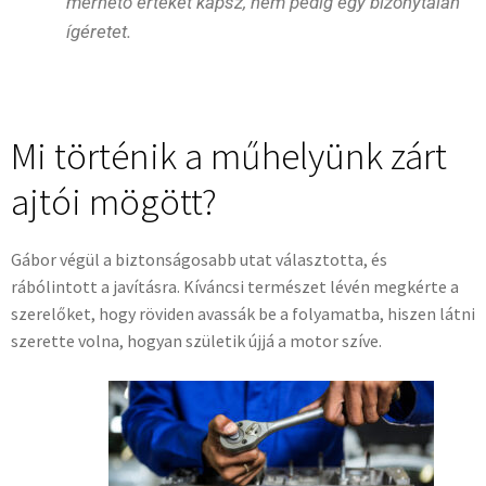
mérhető értéket kapsz, nem pedig egy bizonytalan
ígéretet.
Mi történik a műhelyünk zárt
ajtói mögött?
Gábor végül a biztonságosabb utat választotta, és
rábólintott a javításra. Kíváncsi természet lévén megkérte a
szerelőket, hogy röviden avassák be a folyamatba, hiszen látni
szerette volna, hogyan születik újjá a motor szíve.