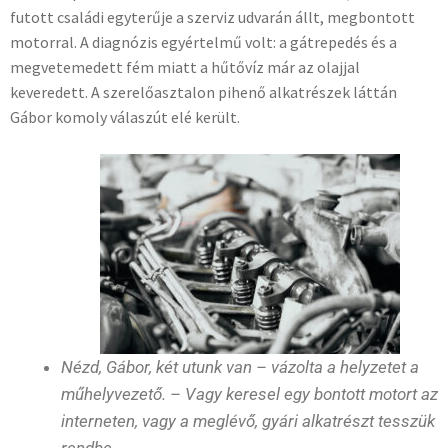
futott családi egyterűje a szerviz udvarán állt, megbontott
motorral. A diagnózis egyértelmű volt: a gátrepedés és a
megvetemedett fém miatt a hűtővíz már az olajjal
keveredett. A szerelőasztalon pihenő alkatrészek láttán
Gábor komoly válaszút elé került.
Nézd, Gábor, két utunk van – vázolta a helyzetet a
műhelyvezető. – Vagy keresel egy bontott motort az
interneten, vagy a meglévő, gyári alkatrészt tesszük
rendbe.