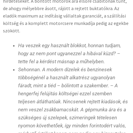
hirdetéseket. A bontott motorok ára elsőre csábítónak tűnt,
de ahogy mélyebbre ásott, rájött a rejtett buktatókra. Az
eladók maximum az indításig vállaltak garanciát, a szállítási
költség és a komplett motorcsere munkadíja pedig az egekbe
szökött.
Ha veszek egy használt blokkot, honnan tudjam,
hogy az nem pont ugyanezzel a hibával küzd? –
tette fel a kérdést másnap a műhelyben.
Sehonnan. A modern dízelek és benzinesek
többségénél a használt alkatrész ugyanolyan
fáradt, mint a tiéd – bólintott a szakember. – A
hengerfej felújítás költségei ezzel szemben
teljesen átláthatóak. Nincsenek rejtett kiadások, és
nem veszel zsákbamacskát. A gépmunka ára és a
szükséges új szelepek, szimeringek tételesen
nyomon követhetőek, így minden forintodért valós,