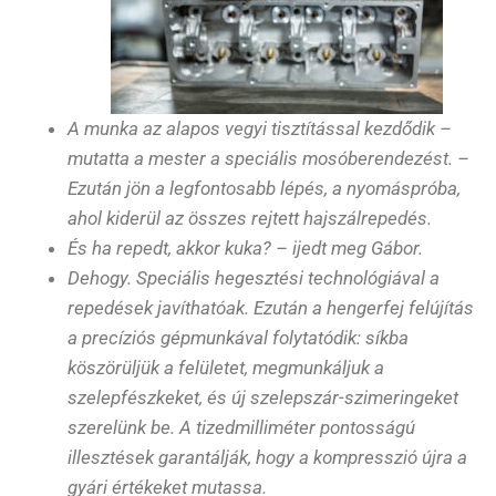
A munka az alapos vegyi tisztítással kezdődik –
mutatta a mester a speciális mosóberendezést. –
Ezután jön a legfontosabb lépés, a nyomáspróba,
ahol kiderül az összes rejtett hajszálrepedés.
És ha repedt, akkor kuka? – ijedt meg Gábor.
Dehogy. Speciális hegesztési technológiával a
repedések javíthatóak. Ezután a hengerfej felújítás
a precíziós gépmunkával folytatódik: síkba
köszörüljük a felületet, megmunkáljuk a
szelepfészkeket, és új szelepszár-szimeringeket
szerelünk be. A tizedmilliméter pontosságú
illesztések garantálják, hogy a kompresszió újra a
gyári értékeket mutassa.