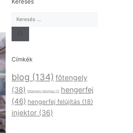
Keresés
Címkék
blog
(134)
főtengely
hengerfej
(38)
főtengely felújítás
(1)
(46)
hengerfej felújítás
(18)
injektor
(36)