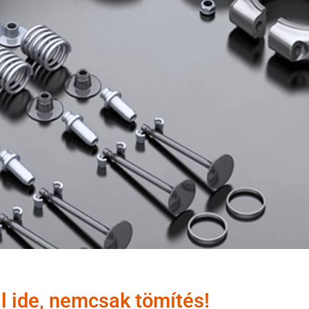
l ide, nemcsak tömítés!