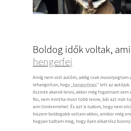
Boldog idők voltak, am
hengerfej
Amíg nem volt autóm, addig csak mosolyogtam 
lehangoltan, hogy „
hengerfejes
” lett az autóju
őszinte akarok lenni, akkor még fogalmam sem vo
No, nem mintha most több lenne, bár azt már t
ami tönkremehet. És azt is tudom, hogy nem olcs
hiszem boldogabb voltam akkor, amikor még en
hogyan tudtam meg, hogy ilyen alkatrész bizony 