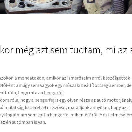
ikor még azt sem tudtam, mi az 
azokon a mondatokon, amikor az ismerőseim arról beszélgettek
k. Nőként amúgy sem vagyok egy műszaki beállítottságú ember, de
lt róla, hogy mi az a
hengerfej
.
udom róla, hogy a
hengerfej
is egy olyan része az autó motorjának
ó mulatság kicseréltetni. Szóval, maradjunk annyiban, hogy azt
nyi fogalmam sem volt a
hengerfej
mibenlétéről. Most elmeséle
az én autómban is van.