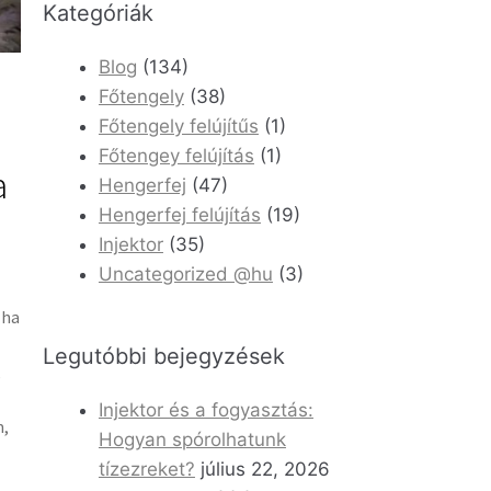
Kategóriák
Blog
(134)
Főtengely
(38)
Főtengely felújítűs
(1)
Főtengey felújítás
(1)
a
Hengerfej
(47)
Hengerfej felújítás
(19)
Injektor
(35)
Uncategorized @hu
(3)
 ha
Legutóbbi bejegyzések
,
Injektor és a fogyasztás:
m,
Hogyan spórolhatunk
tízezreket?
július 22, 2026