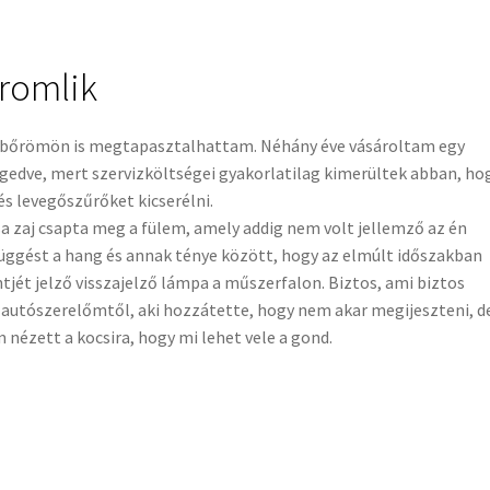
 romlik
ját bőrömön is megtapasztalhattam. Néhány éve vásároltam egy
gedve, mert szervizköltségei gyakorlatilag kimerültek abban, ho
 és levegőszűrőket kicserélni.
 zaj csapta meg a fülem, amely addig nem volt jellemző az én
ggést a hang és annak ténye között, hogy az elmúlt időszakban
ntjét jelző visszajelző lámpa a műszerfalon. Biztos, ami biztos
autószerelőmtől, aki hozzátette, hogy nem akar megijeszteni, d
nézett a kocsira, hogy mi lehet vele a gond.
tés kell