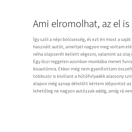
Ami elromolhat, az el is
Így szól a népi bölcsesség, és ezt én most a sa
használt autót, amellyel nagyon meg voltam elé
néha olajcserét kellett végezni, valamint az olaj
Egy őszi reggelen azonban munkába menet furcsa
kisautómra. Ekkor még nem gyanítottam összefü
többször is kivillant a hűtőfolyadék alacsony szi
alapon még aznap délelőtt kértem időpontot az 
lehetőleg ne nagyon autózzak addig, amíg rá nem 
Nem csak hengerfejtömí