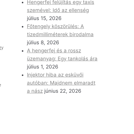
Hengerfej felújítás egy taxis
szemével: Idő az ellenség
július 15, 2026
Főtengely köszörülés: A
tizedmilliméterek birodalma
július 8, 2026
gy
A hengerfej és a rossz
üzemanyag: Egy tankolás ára
július 1, 2026
Injektor hiba az esküvői
autóban: Majdnem elmaradt
e
a nász
június 22, 2026