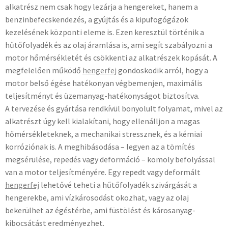
alkatrész nem csak hogy lezárja a hengereket, hanem a
benzinbefecskendezés, a gyújtás és a kipufogógázok
kezelésének központi eleme is. Ezen keresztül történik a
hűtőfolyadék és az olaj áramlása is, ami segít szabályozni a
motor hőmérsékletét és csökkenti az alkatrészek kopását. A
megfelelően működő
hengerfej
gondoskodik arról, hogy a
motor belső égése hatékonyan végbemenjen, maximális
teljesítményt és üzemanyag-hatékonyságot biztosítva.
A tervezése és gyártása rendkívül bonyolult folyamat, mivel az
alkatrészt úgy kell kialakítani, hogy ellenálljon a magas
hőmérsékleteknek, a mechanikai stressznek, és a kémiai
korróziónak is. A meghibásodása – legyen az a tömítés
megsérülése, repedés vagy deformáció – komoly befolyással
van a motor teljesítményére. Egy repedt vagy deformált
hengerfej
lehetővé teheti a hűtőfolyadék szivárgását a
hengerekbe, ami vízkárosodást okozhat, vagy az olaj
bekerülhet az égéstérbe, ami füstölést és károsanyag-
kibocsátást eredményezhet.