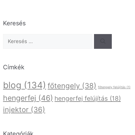
Keresés
Címkék
blog
(134)
főtengely
(38)
főtengely felújítás
(1)
hengerfej
(46)
hengerfej felújítás
(18)
injektor
(36)
Kategóriák