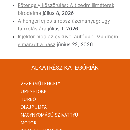
Főtengely köszörülés: A tizedmilliméterek
birodalma
július 8, 2026
A hengerfej és a rossz üzemanyag: Egy
tankolás ára
július 1, 2026
Injektor hiba az esküvői autóban: Majdnem
elmaradt a nász
június 22, 2026
ALKATRÉSZ KATEGÓRIÁK
VEZÉRMŰTENGELY
ÜRESBLOKK
TURBÓ
OLAJPUMPA
NAGYNYOMÁSÚ SZIVATTYÚ
MOTOR