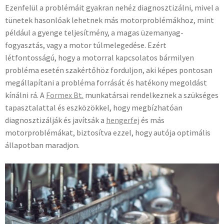
Ezenfelül a problémáit gyakran nehéz diagnosztizálni, mivel a
tünetek hasonlóak lehetnek más motorproblémákhoz, mint
például a gyenge teljesítmény, a magas üzemanyag-
fogyasztás, vagy a motor túlmelegedése. Ezért
létfontosságú, hogy a motorral kapcsolatos bármilyen
probléma esetén szakértőhöz forduljon, aki képes pontosan
megállapítani a probléma forrását és hatékony megoldást
kínálni rá. A
Formex Bt.
munkatársai rendelkeznek a szükséges
tapasztalattal és eszközökkel, hogy megbízhatóan
diagnosztizálják és javítsák a
hengerfej
és más
motorproblémákat, biztosítva ezzel, hogy autója optimális
állapotban maradjon.