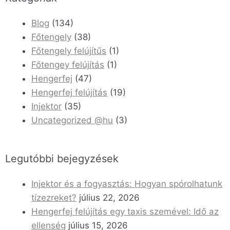
Blog
(134)
Főtengely
(38)
Főtengely felújítűs
(1)
Főtengey felújítás
(1)
Hengerfej
(47)
Hengerfej felújítás
(19)
Injektor
(35)
Uncategorized @hu
(3)
Legutóbbi bejegyzések
Injektor és a fogyasztás: Hogyan spórolhatunk
tízezreket?
július 22, 2026
Hengerfej felújítás egy taxis szemével: Idő az
ellenség
július 15, 2026