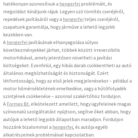
hatékonyan azonosítsuk a
hengerfej
problémáit, és
megoldást kínáljunk rájuk. Legyen szó tömítés cseréjéről,
repedések javításáról vagy a
hengerfej
teljes cseréjéről,
csapatunk garantálja, hogy járműve a lehető legjobb
kezekben van.
A
hengerfej
javításának elhanyagolása súlyos
következményekkel járhat, többek között irreverzibilis
motorhibával, amely jelentősen növelheti a javítási
költségeket. Ezenfelül, egy hibás darab csökkentheti az autó
általános megbízhatóságát és biztonságát. Ezért
létfontosságú, hogy az első jelek megjelenésekor – például a
motor hőmérsékletének emelkedése, vagy a hűtőfolyadék
szintjének csökkenése – azonnal szakértőhöz forduljon.
A
Formex Bt.
elkötelezett amellett, hogy ügyfeleinek magas
színvonalú szolgáltatást nyújtson, segítve őket abban, hogy
autójuk a lehető legjobb állapotban maradjon. Forduljon
hozzánk bizalommal a
hengerfej
, és autója egyéb
alkatrészeinek problémáival kapcsolatban.