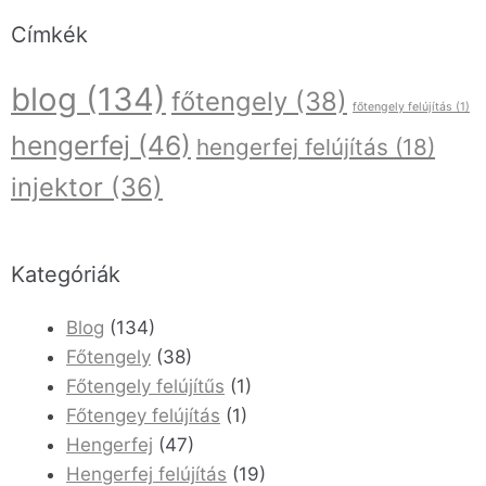
Címkék
blog
(134)
főtengely
(38)
főtengely felújítás
(1)
hengerfej
(46)
hengerfej felújítás
(18)
injektor
(36)
Kategóriák
Blog
(134)
Főtengely
(38)
Főtengely felújítűs
(1)
Főtengey felújítás
(1)
Hengerfej
(47)
Hengerfej felújítás
(19)