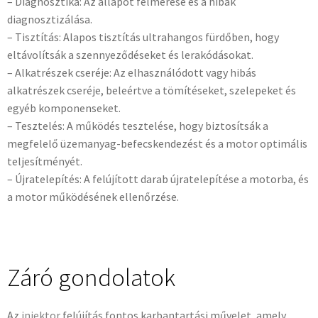
– Diagnosztika: Az állapot felmérése és a hibák
diagnosztizálása.
– Tisztítás: Alapos tisztítás ultrahangos fürdőben, hogy
eltávolítsák a szennyeződéseket és lerakódásokat.
– Alkatrészek cseréje: Az elhasználódott vagy hibás
alkatrészek cseréje, beleértve a tömítéseket, szelepeket és
egyéb komponenseket.
– Tesztelés: A működés tesztelése, hogy biztosítsák a
megfelelő üzemanyag-befecskendezést és a motor optimális
teljesítményét.
– Újratelepítés: A felújított darab újratelepítése a motorba, és
a motor működésének ellenőrzése.
Záró gondolatok
Az
injektor
felújítás fontos karbantartási művelet, amely