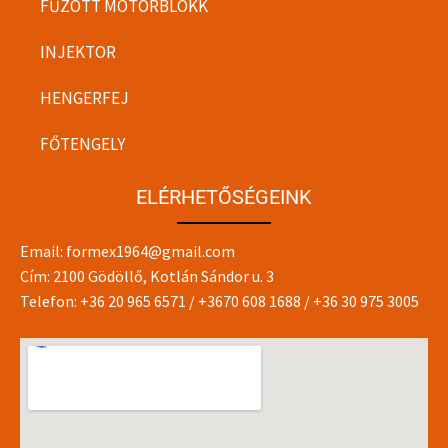
FŰZÖTT MOTORBLOKK
INJEKTOR
HENGERFEJ
FŐTENGELY
ELÉRHETŐSÉGEINK
Email:
formex1964@gmail.com
Cím: 2100 Gödöllő, Kotlán Sándor u. 3
Telefon:
+36 20 965 6571
/
+3670 608 1688
/
+36 30 975 3005