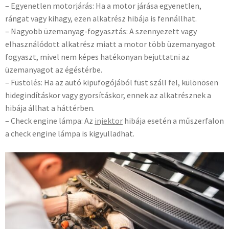
– Egyenetlen motorjárás: Ha a motor járása egyenetlen,
rángat vagy kihagy, ezen alkatrész hibája is fennállhat.
– Nagyobb üzemanyag-fogyasztás: A szennyezett vagy
elhasználódott alkatrész miatt a motor több üzemanyagot
fogyaszt, mivel nem képes hatékonyan bejuttatni az
üzemanyagot az égéstérbe.
– Füstölés: Ha az autó kipufogójából füst száll fel, különösen
hidegindításkor vagy gyorsításkor, ennek az alkatrésznek a
hibája állhat a háttérben.
– Check engine lámpa: Az
injektor
hibája esetén a műszerfalon
a check engine lámpa is kigyulladhat.