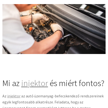
Mi az
injektor
és miért fontos?
Az
injektor
az autó üzemanyag-befecskendező rendszereinek
egyik legfontosabb alkatrésze. Feladata, hogy az
üzemanyagot finom permetként juttassa be a motor