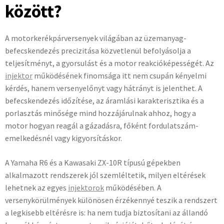
között?
A motorkerékpárversenyek világában az üzemanyag-
befecskendezés precizitása közvetlenül befolyásolja a
teljesítményt, a gyorsulást és a motor reakcióképességét. Az
injektor
működésének finomsága itt nem csupán kényelmi
kérdés, hanem versenyelőnyt vagy hátrányt is jelenthet. A
befecskendezés időzítése, az áramlási karakterisztika és a
porlasztás minősége mind hozzájárulnak ahhoz, hogy a
motor hogyan reagál a gázadásra, főként fordulatszám-
emelkedésnél vagy kigyorsításkor.
A Yamaha R6 és a Kawasaki ZX-10R típusú gépekben
alkalmazott rendszerek jól szemléltetik, milyen eltérések
lehetnek az egyes
injektorok
működésében. A
versenykörülmények különösen érzékennyé teszik a rendszert
a legkisebb eltérésre is: ha nem tudja biztosítani az állandó