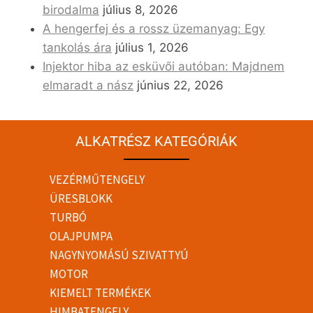
birodalma
július 8, 2026
A hengerfej és a rossz üzemanyag: Egy
tankolás ára
július 1, 2026
Injektor hiba az esküvői autóban: Majdnem
elmaradt a nász
június 22, 2026
ALKATRÉSZ KATEGÓRIÁK
VEZÉRMŰTENGELY
ÜRESBLOKK
TURBÓ
OLAJPUMPA
NAGYNYOMÁSÚ SZIVATTYÚ
MOTOR
KIEMELT TERMÉKEK
HIMBATENGELY