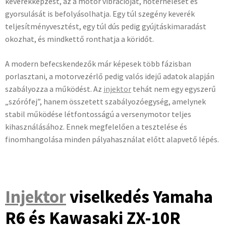
keverékképzést, az a motor vibrációját, hőterhelését és
gyorsulását is befolyásolhatja. Egy túl szegény keverék
teljesítményvesztést, egy túl dús pedig gyújtáskimaradást
okozhat, és mindkettő ronthatja a köridőt.
A modern befecskendezők már képesek több fázisban
porlasztani, a motorvezérlő pedig valós idejű adatok alapján
szabályozza a működést. Az
injektor
tehát nem egy egyszerű
„szórófej”, hanem összetett szabályozóegység, amelynek
stabil működése létfontosságú a versenymotor teljes
kihasználásához. Ennek megfelelően a tesztelése és
finomhangolása minden pályahasználat előtt alapvető lépés.
Injektor
viselkedés Yamaha
R6 és Kawasaki ZX-10R