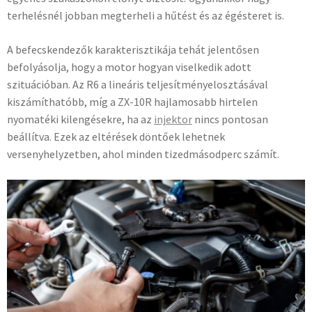
terhelésnél jobban megterheli a hűtést és az égésteret is.
A befecskendezők karakterisztikája tehát jelentősen
befolyásolja, hogy a motor hogyan viselkedik adott
szituációban. Az R6 a lineáris teljesítményelosztásával
kiszámíthatóbb, míg a ZX-10R hajlamosabb hirtelen
nyomatéki kilengésekre, ha az
injektor
nincs pontosan
beállítva. Ezek az eltérések döntőek lehetnek
versenyhelyzetben, ahol minden tizedmásodperc számít.