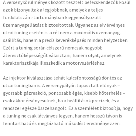
A versenykörülmények között tesztelt befecskendezők közül
azok bizonyultak a legjobbnak, amelyek a teljes
fordulatszám-tartományban kiegyensúlyozott
üzemanyagellátást biztosítottak. Ugyanez az elv érvényes
utcai tuning esetén is: a cél nem a maximális üzemanyag-
szállítás, hanem a precíz keverékképzés minden helyzetben.
Ezért a tuning során célszerű nemcsak nagyobb
áteresztőképességűt választani, hanem olyat, amelynek
karakterisztikája illeszkedik a motorvezérléshez.
Az
injektor
kiválasztása tehát kulcsfontosságú döntés az
utcai tuningban is. A versenypályán tapasztalt előnyök –
gyorsabb gázreakció, pontosabb égés, kisebb hőterhelés –
csak akkor érvényesülnek, ha a beállítások precízek, és a
rendszer egésze összehangolt. Ez a szemlélet biztosítja, hogy
a tuning ne csak látványos legyen, hanem hosszú távon is
fenntartható és megbízható működést eredményezzen.