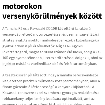
motorokon
versenykörülmények között
A Yamaha R6 és a Kawasaki ZX-10R két eltérő karakterű
versenygép, eltérő motorvezérléssel és üzemanyag-ellátási
stratégiával. Az
injektor
működésében ezek a különbségek a
gyakorlatban is jól érzékelhetők. Míg az R6 egy kis
lökettérfogatú, magas fordulatszámon élő blokk, addig a ZX-
10R egy nyomatékosabb, literes erőforrással dolgozik, ahol az
injektor
másként viselkedik az alsó és felső tartományban.
A tesztek során jól látszott, hogy a Yamaha befecskendezői
kifejezetten precízen működtek középtartományban, ahol a
finom gázreakció létfontosságú a kanyarok kijáratánál. A
Kawasaki rendszere ezzel szemben a gyors gázreakcióra és a
robbanékony teljesítmény leadására optimalizált, ami az
egyenes szakaszokon előnyt biztosít. Ugyanakkor nagy