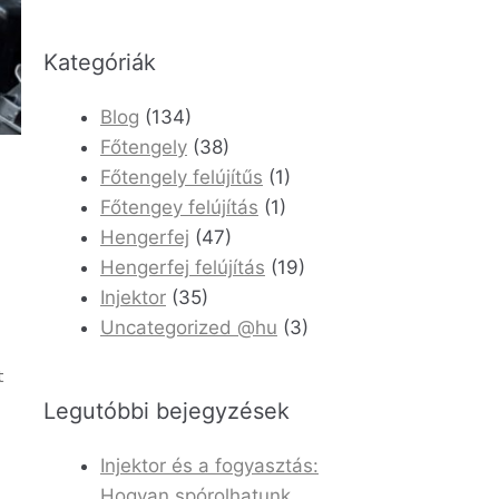
Kategóriák
Blog
(134)
Főtengely
(38)
Főtengely felújítűs
(1)
Főtengey felújítás
(1)
Hengerfej
(47)
Hengerfej felújítás
(19)
Injektor
(35)
Uncategorized @hu
(3)
t
Legutóbbi bejegyzések
Injektor és a fogyasztás:
Hogyan spórolhatunk