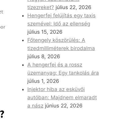
tízezreket?
július 22, 2026
zt
Hengerfej felújítás egy taxis
szemével: Idő az ellenség
por
július 15, 2026
Főtengely köszörülés: A
tizedmilliméterek birodalma
július 8, 2026
A hengerfej és a rossz
üzemanyag: Egy tankolás ára
július 1, 2026
Injektor hiba az esküvői
autóban: Majdnem elmaradt
a nász
június 22, 2026
?