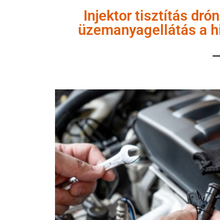
Injektor tisztítás dr
üzemanyagellátás a 