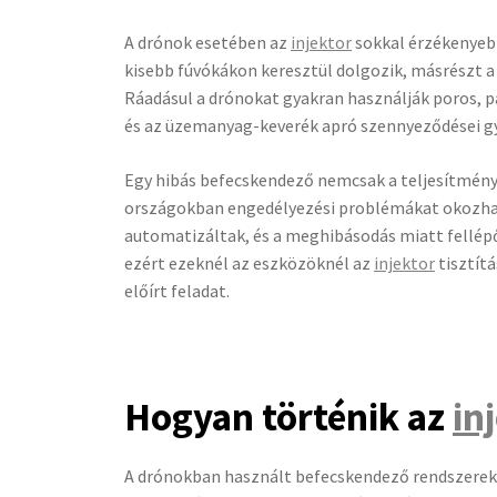
A drónok esetében az
injektor
sokkal érzékenyeb
kisebb fúvókákon keresztül dolgozik, másrészt
Ráadásul a drónokat gyakran használják poros, pá
és az üzemanyag-keverék apró szennyeződései g
Egy hibás befecskendező nemcsak a teljesítményt
országokban engedélyezési problémákat okozhat.
automatizáltak, és a meghibásodás miatt fellép
ezért ezeknél az eszközöknél az
injektor
tisztít
előírt feladat.
Hogyan történik az
in
A drónokban használt befecskendező rendszerek t