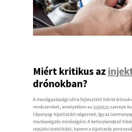
Miért kritikus az
injek
drónokban?
A mezőgazdasági célra fejlesztett hibrid dróno
rendszereket, amelyekben az
injektor
szerepe ku
tápanyag-kijuttatást végeznek, így az üzemanyag-
munkavégzés minőségére. A befecskendező hibás
repülési stabilitást, hanem a kijuttatás pontoss