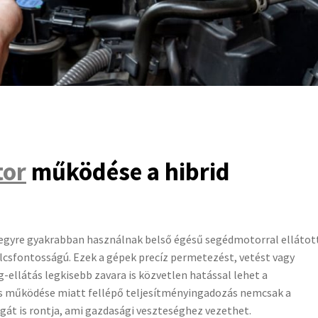
tor
működése a hibrid
k egyre gyakrabban használnak belső égésű segédmotorral ellátot
lcsfontosságú. Ezek a gépek precíz permetezést, vetést vagy
ellátás legkisebb zavara is közvetlen hatással lehet a
 működése miatt fellépő teljesítményingadozás nemcsak a
ágát is rontja, ami gazdasági veszteséghez vezethet.