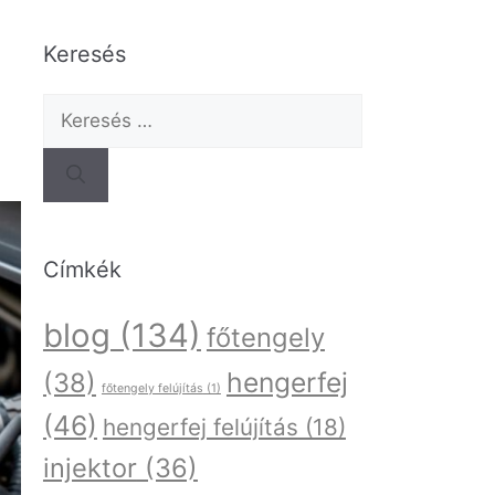
Keresés
Címkék
blog
(134)
főtengely
hengerfej
(38)
főtengely felújítás
(1)
(46)
hengerfej felújítás
(18)
injektor
(36)