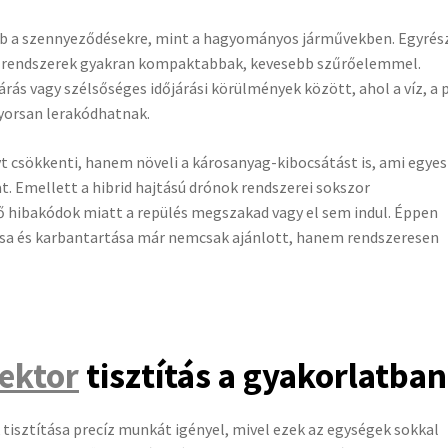
b a szennyeződésekre, mint a hagyományos járművekben. Egyrés
 a rendszerek gyakran kompaktabbak, kevesebb szűrőelemmel.
rás vagy szélsőséges időjárási körülmények között, ahol a víz, a 
yorsan lerakódhatnak.
 csökkenti, hanem növeli a károsanyag-kibocsátást is, ami egyes
 Emellett a hibrid hajtású drónok rendszerei sokszor
ő hibakódok miatt a repülés megszakad vagy el sem indul. Éppen
ása és karbantartása már nemcsak ajánlott, hanem rendszeresen
jektor
tisztítás a gyakorlatban
isztítása precíz munkát igényel, mivel ezek az egységek sokkal