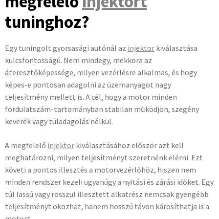
megfelelő
injektort
tuninghoz?
Egy tuningolt gyorsasági autónál az
injektor
kiválasztása
kulcsfontosságú. Nem mindegy, mekkora az
áteresztőképessége, milyen vezérlésre alkalmas, és hogy
képes-e pontosan adagolni az üzemanyagot nagy
teljesítmény mellett is. A cél, hogy a motor minden
fordulatszám-tartományban stabilan működjön, szegény
keverék vagy túladagolás nélkül.
A megfelelő
injektor
kiválasztásához először azt kell
meghatározni, milyen teljesítményt szeretnénk elérni. Ezt
követi a pontos illesztés a motorvezérlőhöz, hiszen nem
minden rendszer kezeli ugyanúgy a nyitási és zárási időket. Egy
túl lassú vagy rosszul illesztett alkatrész nemcsak gyengébb
teljesítményt okozhat, hanem hosszú távon károsíthatja is a
motort.