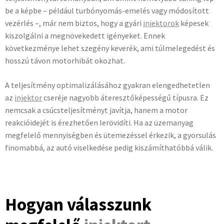
be a képbe – például turbónyomás-emelés vagy módosított
vezérlés –, már nem biztos, hogy a gyári
injektorok
képesek
kiszolgálni a megnövekedett igényeket. Ennek
következménye lehet szegény keverék, ami túlmelegedést és
hosszú távon motorhibát okozhat.
A teljesítmény optimalizálásához gyakran elengedhetetlen
az
injektor
cseréje nagyobb áteresztőképességű típusra. Ez
nemcsak a csúcsteljesítményt javítja, hanem a motor
reakcióidejét is érezhetően lerövidíti. Ha az üzemanyag
megfelelő mennyiségben és ütemezéssel érkezik, a gyorsulás
finomabbá, az autó viselkedése pedig kiszámíthatóbbá válik.
Hogyan válasszunk