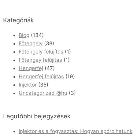
Kategóriák
Blog
(134)
Főtengely
(38)
Főtengely felújítűs
(1)
Főtengey felújítás
(1)
Hengerfej
(47)
Hengerfej felújítás
(19)
Injektor
(35)
Uncategorized @hu
(3)
Legutóbbi bejegyzések
Injektor és a fogyasztás: Hogyan spórolhatunk