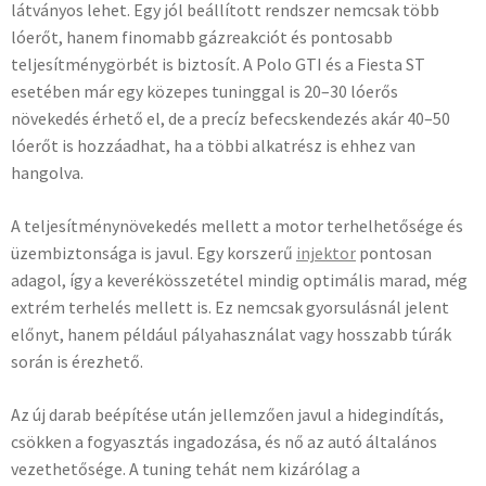
látványos lehet. Egy jól beállított rendszer nemcsak több
lóerőt, hanem finomabb gázreakciót és pontosabb
teljesítménygörbét is biztosít. A Polo GTI és a Fiesta ST
esetében már egy közepes tuninggal is 20–30 lóerős
növekedés érhető el, de a precíz befecskendezés akár 40–50
lóerőt is hozzáadhat, ha a többi alkatrész is ehhez van
hangolva.
A teljesítménynövekedés mellett a motor terhelhetősége és
üzembiztonsága is javul. Egy korszerű
injektor
pontosan
adagol, így a keverékösszetétel mindig optimális marad, még
extrém terhelés mellett is. Ez nemcsak gyorsulásnál jelent
előnyt, hanem például pályahasználat vagy hosszabb túrák
során is érezhető.
Az új darab beépítése után jellemzően javul a hidegindítás,
csökken a fogyasztás ingadozása, és nő az autó általános
vezethetősége. A tuning tehát nem kizárólag a