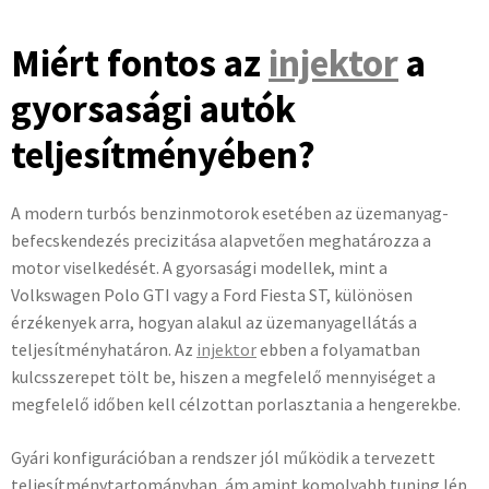
Miért fontos az
injektor
a
gyorsasági autók
teljesítményében?
A modern turbós benzinmotorok esetében az üzemanyag-
befecskendezés precizitása alapvetően meghatározza a
motor viselkedését. A gyorsasági modellek, mint a
Volkswagen Polo GTI vagy a Ford Fiesta ST, különösen
érzékenyek arra, hogyan alakul az üzemanyagellátás a
teljesítményhatáron. Az
injektor
ebben a folyamatban
kulcsszerepet tölt be, hiszen a megfelelő mennyiséget a
megfelelő időben kell célzottan porlasztania a hengerekbe.
Gyári konfigurációban a rendszer jól működik a tervezett
teljesítménytartományban, ám amint komolyabb tuning lép