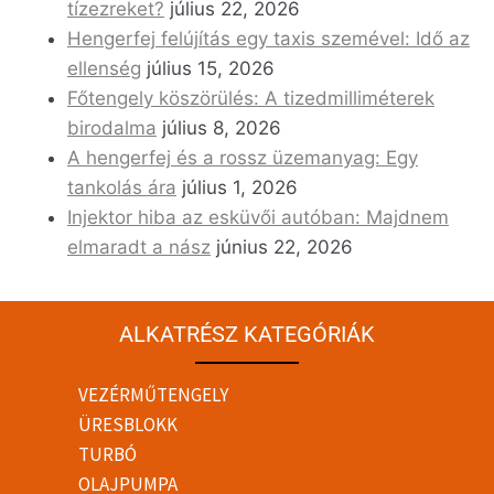
tízezreket?
július 22, 2026
Hengerfej felújítás egy taxis szemével: Idő az
ellenség
július 15, 2026
Főtengely köszörülés: A tizedmilliméterek
birodalma
július 8, 2026
A hengerfej és a rossz üzemanyag: Egy
tankolás ára
július 1, 2026
Injektor hiba az esküvői autóban: Majdnem
elmaradt a nász
június 22, 2026
ALKATRÉSZ KATEGÓRIÁK
VEZÉRMŰTENGELY
ÜRESBLOKK
TURBÓ
OLAJPUMPA