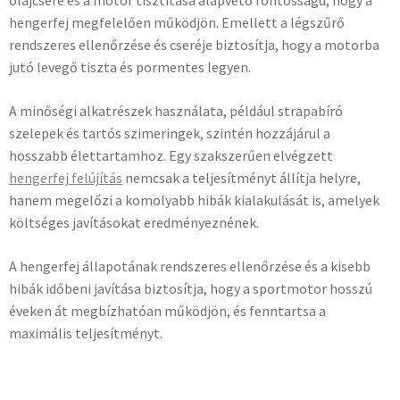
hengerfej megfelelően működjön. Emellett a légszűrő
rendszeres ellenőrzése és cseréje biztosítja, hogy a motorba
jutó levegő tiszta és pormentes legyen.
A minőségi alkatrészek használata, például strapabíró
szelepek és tartós szimeringek, szintén hozzájárul a
hosszabb élettartamhoz. Egy szakszerűen elvégzett
hengerfej felújítás
nemcsak a teljesítményt állítja helyre,
hanem megelőzi a komolyabb hibák kialakulását is, amelyek
költséges javításokat eredményeznének.
A hengerfej állapotának rendszeres ellenőrzése és a kisebb
hibák időbeni javítása biztosítja, hogy a sportmotor hosszú
éveken át megbízhatóan működjön, és fenntartsa a
maximális teljesítményt.