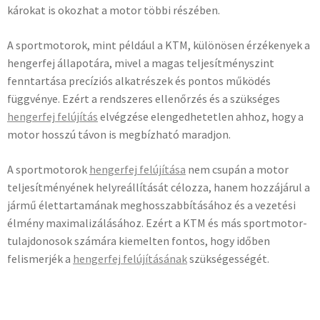
károkat is okozhat a motor többi részében.
A sportmotorok, mint például a KTM, különösen érzékenyek a
hengerfej állapotára, mivel a magas teljesítményszint
fenntartása precíziós alkatrészek és pontos működés
függvénye. Ezért a rendszeres ellenőrzés és a szükséges
hengerfej felújítás
elvégzése elengedhetetlen ahhoz, hogy a
motor hosszú távon is megbízható maradjon.
A sportmotorok
hengerfej felújítása
nem csupán a motor
teljesítményének helyreállítását célozza, hanem hozzájárul a
jármű élettartamának meghosszabbításához és a vezetési
élmény maximalizálásához. Ezért a KTM és más sportmotor-
tulajdonosok számára kiemelten fontos, hogy időben
felismerjék a
hengerfej felújításának
szükségességét.