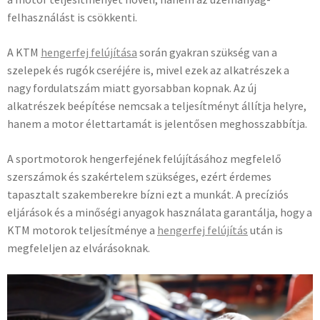
felhasználást is csökkenti.
A KTM
hengerfej felújítása
során gyakran szükség van a
szelepek és rugók cseréjére is, mivel ezek az alkatrészek a
nagy fordulatszám miatt gyorsabban kopnak. Az új
alkatrészek beépítése nemcsak a teljesítményt állítja helyre,
hanem a motor élettartamát is jelentősen meghosszabbítja.
A sportmotorok hengerfejének felújításához megfelelő
szerszámok és szakértelem szükséges, ezért érdemes
tapasztalt szakemberekre bízni ezt a munkát. A precíziós
eljárások és a minőségi anyagok használata garantálja, hogy a
KTM motorok teljesítménye a
hengerfej felújítás
után is
megfeleljen az elvárásoknak.