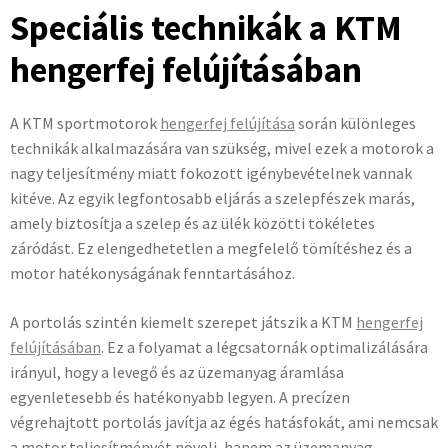
Speciális technikák a KTM
hengerfej felújításában
A KTM sportmotorok
hengerfej felújítása
során különleges
technikák alkalmazására van szükség, mivel ezek a motorok a
nagy teljesítmény miatt fokozott igénybevételnek vannak
kitéve. Az egyik legfontosabb eljárás a szelepfészek marás,
amely biztosítja a szelep és az ülék közötti tökéletes
záródást. Ez elengedhetetlen a megfelelő tömítéshez és a
motor hatékonyságának fenntartásához.
A portolás szintén kiemelt szerepet játszik a KTM
hengerfej
felújításában
. Ez a folyamat a légcsatornák optimalizálására
irányul, hogy a levegő és az üzemanyag áramlása
egyenletesebb és hatékonyabb legyen. A precízen
végrehajtott portolás javítja az égés hatásfokát, ami nemcsak
a motor teljesítményét növeli, hanem az üzemanyag-