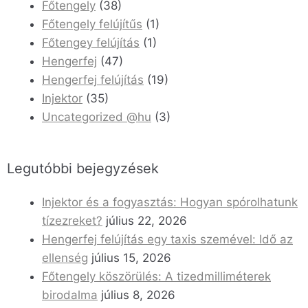
Főtengely
(38)
Főtengely felújítűs
(1)
Főtengey felújítás
(1)
Hengerfej
(47)
Hengerfej felújítás
(19)
Injektor
(35)
Uncategorized @hu
(3)
Legutóbbi bejegyzések
Injektor és a fogyasztás: Hogyan spórolhatunk
tízezreket?
július 22, 2026
Hengerfej felújítás egy taxis szemével: Idő az
ellenség
július 15, 2026
Főtengely köszörülés: A tizedmilliméterek
birodalma
július 8, 2026