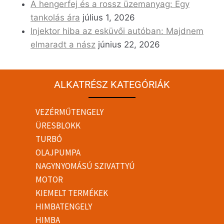
A hengerfej és a rossz üzemanyag: Egy
tankolás ára
július 1, 2026
Injektor hiba az esküvői autóban: Majdnem
elmaradt a nász
június 22, 2026
ALKATRÉSZ KATEGÓRIÁK
VEZÉRMŰTENGELY
ÜRESBLOKK
TURBÓ
OLAJPUMPA
NAGYNYOMÁSÚ SZIVATTYÚ
MOTOR
KIEMELT TERMÉKEK
HIMBATENGELY
HIMBA