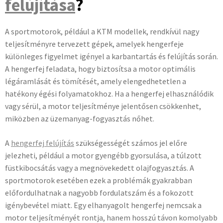
felújítása
?
A sportmotorok, például a KTM modellek, rendkívül nagy
teljesítményre tervezett gépek, amelyek hengerfeje
különleges figyelmet igényel a karbantartás és felújítás során.
A hengerfej feladata, hogy biztosítsa a motor optimális
légáramlását és tömítését, amely elengedhetetlen a
hatékony égési folyamatokhoz. Ha a hengerfej elhasználódik
vagy sérül, a motor teljesítménye jelentősen csökkenhet,
miközben az üzemanyag-fogyasztás nőhet.
A
hengerfej felújítás
szükségességét számos jel előre
jelezheti, például a motor gyengébb gyorsulása, a túlzott
füstkibocsátás vagy a megnövekedett olajfogyasztás. A
sportmotorok esetében ezek a problémák gyakrabban
előfordulhatnak a nagyobb fordulatszám és a fokozott
igénybevétel miatt. Egy elhanyagolt hengerfej nemcsak a
motor teljesítményét rontja, hanem hosszú távon komolyabb