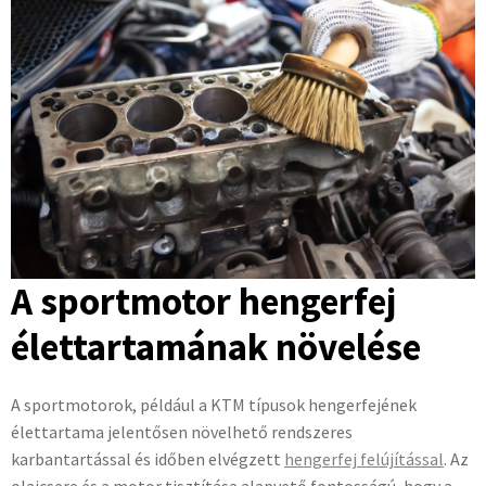
A sportmotor hengerfej
élettartamának növelése
A sportmotorok, például a KTM típusok hengerfejének
élettartama jelentősen növelhető rendszeres
karbantartással és időben elvégzett
hengerfej felújítással
. Az
olajcsere és a motor tisztítása alapvető fontosságú, hogy a