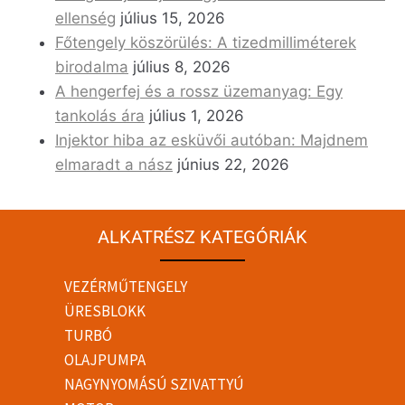
ellenség
július 15, 2026
Főtengely köszörülés: A tizedmilliméterek
birodalma
július 8, 2026
A hengerfej és a rossz üzemanyag: Egy
tankolás ára
július 1, 2026
Injektor hiba az esküvői autóban: Majdnem
elmaradt a nász
június 22, 2026
ALKATRÉSZ KATEGÓRIÁK
VEZÉRMŰTENGELY
ÜRESBLOKK
TURBÓ
OLAJPUMPA
NAGYNYOMÁSÚ SZIVATTYÚ