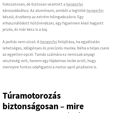
fokozatosan, de biztosan vezetett a
hengerfej
károsodásához. Az alumínium, amiből a legtöbb
hengerfej
készül, érzékeny az extrém hőingadozásra. Egy
elhasználódott hűtőrendszer, egy figyelmen kívül hagyott
jelzés, és már kész is a baj.
A javítás nem olcsó. A
hengerfej
felújítása, ha egyáltalán
lehetséges, időigényes és precíziós munka. Néha a teljes csere
az egyetlen opció. Tamás számára ez nemcsak anyagi
veszteség volt, hanem egy fájdalmas lecke arról, hogy
mennyire fontos odafigyelni a motor apró jelzéseire is.
Túramotorozás
biztonságosan – mire