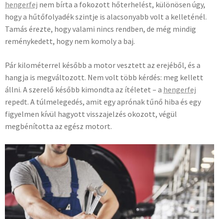
hengerfej
nem bírta a fokozott hőterhelést, különösen úgy,
hogy a hűtőfolyadék szintje is alacsonyabb volt a kelleténél.
Tamás érezte, hogy valami nincs rendben, de még mindig
reménykedett, hogy nem komoly a baj.
Pár kilométerrel később a motor vesztett az erejéből, és a
hangja is megváltozott. Nem volt több kérdés: meg kellett
állni. A szerelő később kimondta az ítéletet – a
hengerfej
repedt. A túlmelegedés, amit egy aprónak tűnő hiba és egy
figyelmen kívül hagyott visszajelzés okozott, végül
megbénította az egész motort.