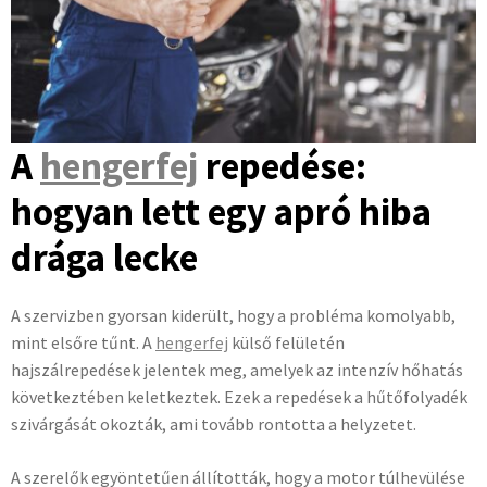
A
hengerfej
repedése:
hogyan lett egy apró hiba
drága lecke
A szervizben gyorsan kiderült, hogy a probléma komolyabb,
mint elsőre tűnt. A
hengerfej
külső felületén
hajszálrepedések jelentek meg, amelyek az intenzív hőhatás
következtében keletkeztek. Ezek a repedések a hűtőfolyadék
szivárgását okozták, ami tovább rontotta a helyzetet.
A szerelők egyöntetűen állították, hogy a motor túlhevülése