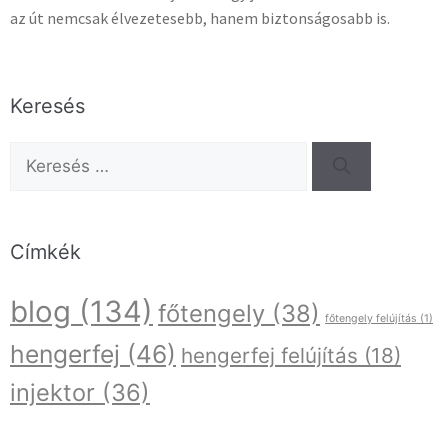
az út nemcsak élvezetesebb, hanem biztonságosabb is.
Keresés
Címkék
blog
(134)
főtengely
(38)
főtengely felújítás
(1)
hengerfej
(46)
hengerfej felújítás
(18)
injektor
(36)