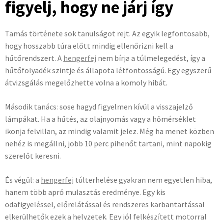
figyelj, hogy ne járj így
Tamás története sok tanulságot rejt. Az egyik legfontosabb,
hogy hosszabb túra előtt mindig ellenőrizni kell a
hűtőrendszert. A
hengerfej
nem bírja a túlmelegedést, így a
hűtőfolyadék szintje és állapota létfontosságú. Egy egyszerű
átvizsgálás megelőzhette volna a komoly hibát.
Második tanács: sose hagyd figyelmen kívül a visszajelző
lámpákat. Ha a hűtés, az olajnyomás vagy a hőmérséklet
ikonja felvillan, az mindig valamit jelez. Még ha menet közben
nehéz is megállni, jobb 10 perc pihenőt tartani, mint napokig
szerelőt keresni.
És végül: a
hengerfej
túlterhelése gyakran nem egyetlen hiba,
hanem több apró mulasztás eredménye. Egy kis
odafigyeléssel, előrelátással és rendszeres karbantartással
elkerülhetők ezek a helyzetek. Egy jól felkészített motorral