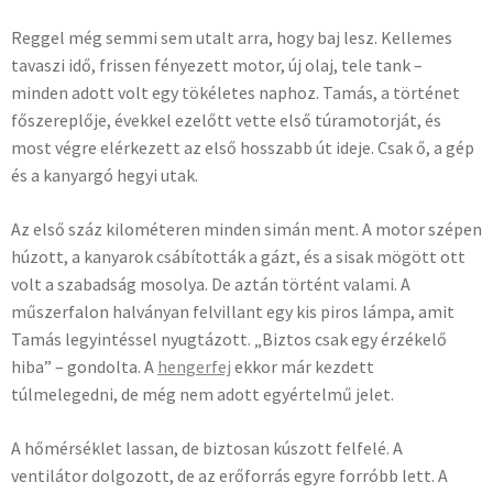
Reggel még semmi sem utalt arra, hogy baj lesz. Kellemes
tavaszi idő, frissen fényezett motor, új olaj, tele tank –
minden adott volt egy tökéletes naphoz. Tamás, a történet
főszereplője, évekkel ezelőtt vette első túramotorját, és
most végre elérkezett az első hosszabb út ideje. Csak ő, a gép
és a kanyargó hegyi utak.
Az első száz kilométeren minden simán ment. A motor szépen
húzott, a kanyarok csábították a gázt, és a sisak mögött ott
volt a szabadság mosolya. De aztán történt valami. A
műszerfalon halványan felvillant egy kis piros lámpa, amit
Tamás legyintéssel nyugtázott. „Biztos csak egy érzékelő
hiba” – gondolta. A
hengerfej
ekkor már kezdett
túlmelegedni, de még nem adott egyértelmű jelet.
A hőmérséklet lassan, de biztosan kúszott felfelé. A
ventilátor dolgozott, de az erőforrás egyre forróbb lett. A